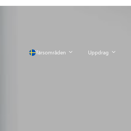
Affärsområden
Uppdrag


Affärsområden
Uppdrag

