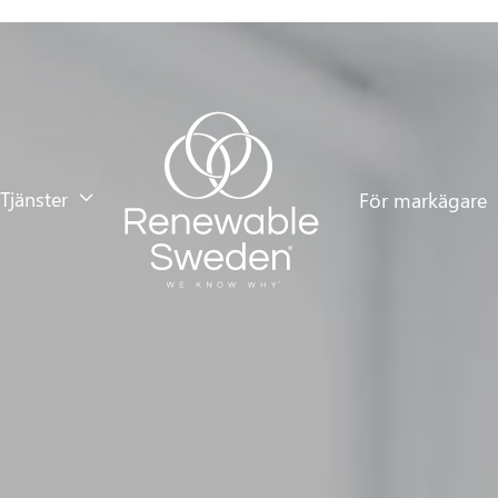
Tjänster
För markägare
Nyhe

Tjänster
För markägare
