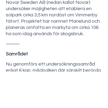
Novar Sweden AB (nedan kallat Novar)
undersöker möjligheten att etablera en
solpark cirka 3,5 km nordöst om Vimmerby
tätort. Projektet har namnet Marielund och
planeras omfatta en markyta om cirka 106
ha som idag används för skogsbruk.
⸻
Samrådet
Nu genomförs ett undersökningssamråd
enligt 6 kap. miljöbalken där särskilt berörda
ges möjlighet att yttra sig om projektet.
Samrådskretsen sträcker sig 500 m från
utredningsområdet och har utökats i vissa
riktningar för att säkerställa att samtliga
särskilt berörda får möjlighet att yttra sig.
Företag, organisation eller förening inom